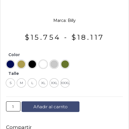
Marca:
Billy
$
15.754
-
$
18.117
Color
Talle
S
M
L
XL
XXL
XXXL
Añadir al carrito
Compartir