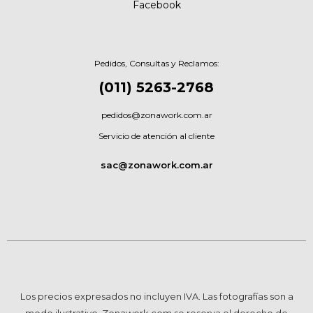
Facebook
Pedidos, Consultas y Reclamos:
(011) 5263-2768
pedidos@zonawork.com.ar
Servicio de atención al cliente
sac@zonawork.com.ar
Los precios expresados no incluyen IVA. Las fotografías son a
modo ilustrativo. Zonawork.com se reserva el derecho de