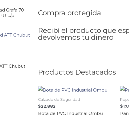
ad Grafa 70
Compra protegida
PU c/p
Recibí el producto que es
devolvemos tu dinero
 ATT Chubut
Productos Destacados
Calzado de Seguridad
Ropa
$
22.882
$
17
Bota de PVC Industrial Ombu
Pan