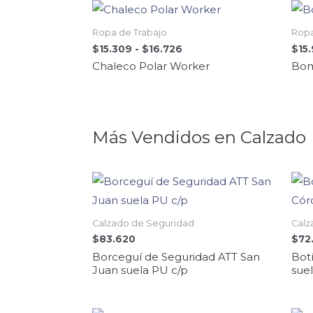
Ropa de Trabajo
Ropa
$
15.309
-
$
16.726
$
15
Chaleco Polar Worker
Bom
Más Vendidos en Calzado
Calzado de Seguridad
Calz
$
83.620
$
72
Borceguí de Seguridad ATT San
Bot
Juan suela PU c/p
sue