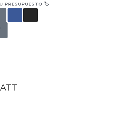
U PRESUPUESTO 🏷️
0
 ATT