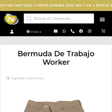
POR CANTIDAD ● VENTA MÍNIMA $300.000 + IVA ● ENVÍOS A 
Enviar a
Bermuda De Trabajo
Worker
Agregar a favoritos