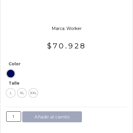
Marca:
Worker
$
70.928
Color
Talle
L
XL
XXL
Añadir al carrito