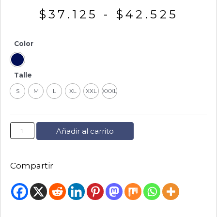
$
37.125
-
$
42.525
Color
Talle
S
M
L
XL
XXL
XXXL
Añadir al carrito
Compartir