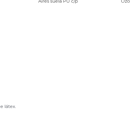
Aires suela PU c/p
Ozo
e látex.