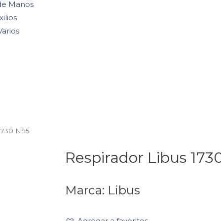
de Manos
ilios
Varios
 1730 N95
Respirador Libus 173
Marca: Libus
Agregar a favoritos