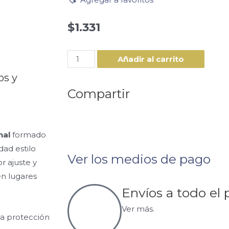
$
1.331
Añadir al carrito
os y
Compartir
nal
formado
dad estilo
Ver los medios de pago
r ajuste y
en lugares
Envíos a todo el 
Ver más.
la protección