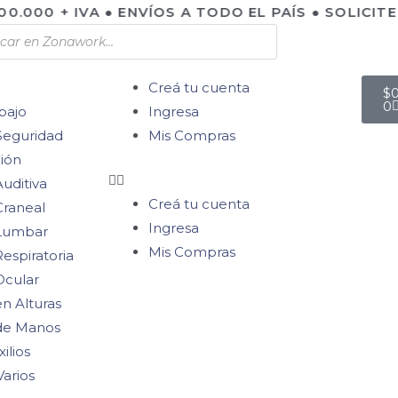
.000 + IVA ● ENVÍOS A TODO EL PAÍS ● SOLICIT
Creá tu cuenta
$
0
bajo
Ingresa
Seguridad
Mis Compras
ión
uditiva
Creá tu cuenta
Craneal
Ingresa
 Lumbar
Mis Compras
espiratoria
Ocular
n Alturas
de Manos
ilios
Varios