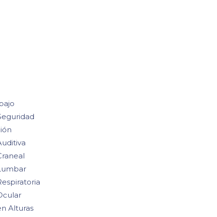
bajo
Seguridad
ión
uditiva
Craneal
 Lumbar
espiratoria
Ocular
n Alturas